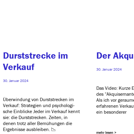
Durststrecke im
Der Akqu
Verkauf
30. Januar 2024
30. Januar 2024
Das Video: Kurze 
des “Akquisemante
Überwindung von Durststrecken im
Als ich vor gerau­m
Verkauf: Strategien und psy­cho­lo­gi­
erfah­re­nen Verkauf
sche Einblicke Jeder im Verkauf kennt
ein besonderer
sie: die Durststrecken. Zeiten, in
denen trotz aller Bemühungen die
Ergebnisse ausbleiben. 📉
mehr lesen >