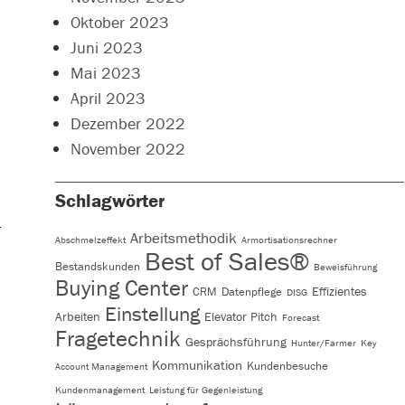
Oktober 2023
Juni 2023
Mai 2023
April 2023
Dezember 2022
November 2022
Schlagwörter
r
Arbeitsmethodik
Abschmelzeffekt
Armortisationsrechner
Best of Sales®
Bestandskunden
Beweisführung
Buying Center
Effizientes
CRM
Datenpflege
DISG
Einstellung
Arbeiten
Elevator Pitch
Forecast
Fragetechnik
Gesprächsführung
Hunter/Farmer
Key
Kommunikation
Kundenbesuche
Account Management
Kundenmanagement
Leistung für Gegenleistung