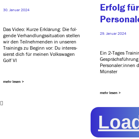
Erfolg für
30. Januar 2024
Personal
Das Video: Kurze Erklärung: Die fol­
29. Januar 2024
gen­de Verhandlungssituation stel­len
wir den Teilnehmenden in unse­ren
Trainings zu Beginn vor: Du inter­es­
Ein 2‑Tages Traini
sierst dich für mei­nen Volkswagen
Gesprächsführung 
Golf VI
Personaler:innen d
Münster
mehr lesen >
mehr lesen >
Loa