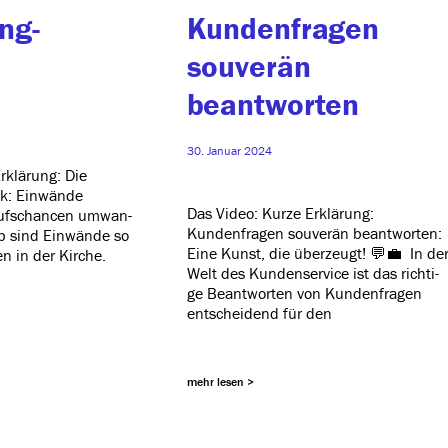
ng-
Kundenfragen
souverän
beantworten
30. Januar 2024
rklärung: Die
k: Einwände
Das Video: Kurze Erklärung:
aufschancen umwan­
Kundenfragen sou­ve­rän beant­wor­ten:
eb sind Einwände so
Eine Kunst, die über­zeugt! 💬💼 In de
n in der Kirche.
Welt des Kundenservice ist das rich­ti­
ge Beantworten von Kundenfragen
ent­schei­dend für den
mehr lesen >