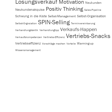
Lösungsverkauf
Motivation
Neukunden
Positiv Thinking
Neukundenakquise
Sales-Pipeline
Schwung in die Kiste
Selbst-Organisation
Selbst-Management
SPIN-Selling
Selbst-Orgnsiation
Terminvereinbarung
Verkaufs-Happen
Verhandlungstaktik
Verhandlungtipp
Vertriebs-Snacks
Verkaufskompetenzen
Vertriebs-Effizienz
Vertriebseffizienz
Warming-up
Vorschläge machen
Vorteile
Wissensmanagement