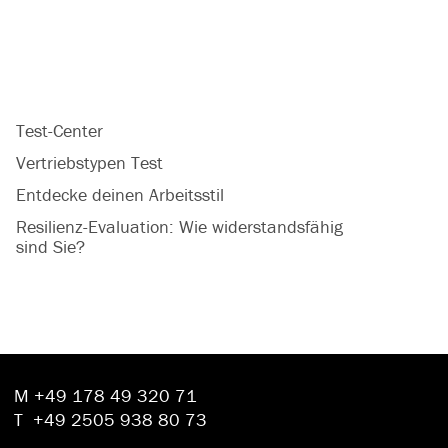
Test-Center
Vertriebstypen Test
Entdecke deinen Arbeitsstil
Resilienz-Evaluation: Wie widerstandsfähig
sind Sie?
M
+49 178 49 320 71
T
+49 2505 938 80 73