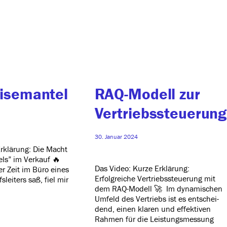
isemantel
RAQ-Modell zur
Vertriebssteuerung
30. Januar 2024
Erklärung: Die Macht
ls” im Verkauf 🔥
Das Video: Kurze Erklärung:
er Zeit im Büro eines
Erfolgreiche Vertriebssteuerung mit
sleiters saß, fiel mir
dem RAQ-Modell 🚀 Im dyna­mi­schen
Umfeld des Vertriebs ist es ent­schei­
dend, einen kla­ren und effek­ti­ven
Rahmen für die Leistungsmessung