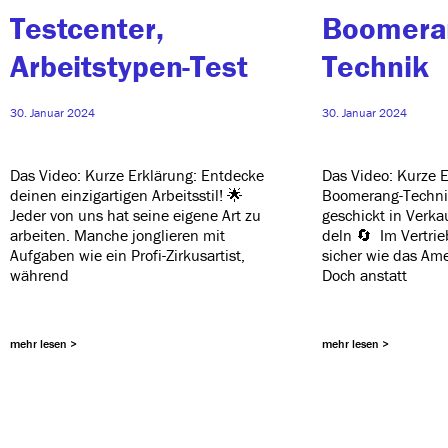
Testcenter,
Boomera
Arbeitstypen-Test
Technik
30. Januar 2024
30. Januar 2024
Das Video: Kurze Erklärung: Entdecke
Das Video: Kurze E
dei­nen ein­zig­ar­ti­gen Arbeitsstil! 🌟
Boomerang-Techni
Jeder von uns hat sei­ne eige­ne Art zu
geschickt in Verk
arbei­ten. Manche jon­glie­ren mit
deln 🔄 Im Vertri
Aufgaben wie ein Profi-Zirkusartist,
sicher wie das Ame
während
Doch anstatt
mehr lesen >
mehr lesen >