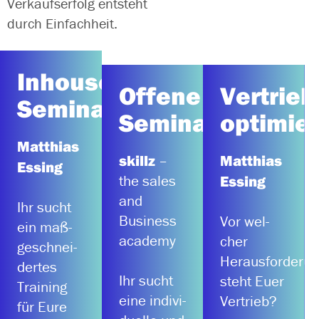
Verkaufserfolg ent­steht
durch Einfachheit.
Inhouse
Bei
Offene
Bei skillz
Vertrieb
Matthias
Seminare
gibt es
Essing fin­
Seminare
optimie
über 200
det Ihr
Matthias
ver­schie­de­
Inhouse-
skillz
Matthias
–
Essing
ne
Seminare,
the sales
Essing
Seminare
die genau
and
Ihr sucht
zu den
auf Eure
Business
Vor wel­
ein maß­
Themenschwerp
Bedürfnisse
academy
cher
ge­schnei­
Vertrieb &
zuge­schnit­
Herausforderu
der­tes
Verkauf,
ten sind:
Ihr sucht
steht Euer
Training
Management
Wir ent­wi­
eine indi­vi­
Vertrieb?
für Eure
& Führung
ckeln indi­