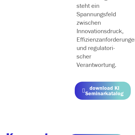
steht ein
Spannungsfeld
zwi­schen
Innovationsdruck,
Effizienzanforderunge
und regu­la­to­ri­
scher
Verantwortung.
down­load KI
Seminarkatalog