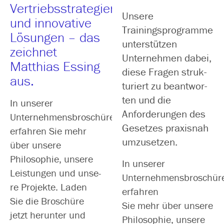
Vertriebsstrategien
Unsere
und innovative
Trainingsprogramme
Lösungen – das
unter­stüt­zen
zeichnet
Unternehmen dabei,
Matthias Essing
die­se Fragen struk­
aus.
tu­riert zu beant­wor­
ten und die
In unse­rer
Anforderungen des
Unternehmensbroschüre
Gesetzes pra­xis­nah
erfah­ren Sie mehr
umzusetzen.
über unse­re
Philosophie, unse­re
In unse­rer
Leistungen und unse­
Unternehmensbroschür
re Projekte. Laden
erfah­ren
Sie die Broschüre
Sie mehr über unse­re
jetzt her­un­ter und
Philosophie, unse­re