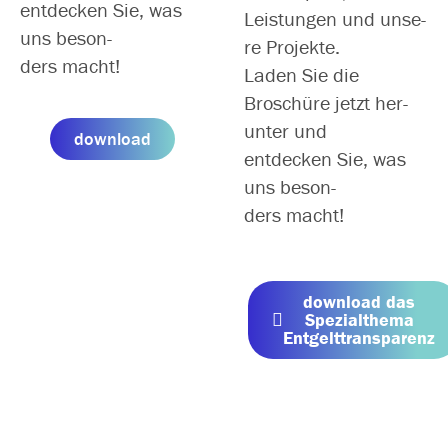
ent­de­cken Sie, was
Leistungen und unse­
uns beson­
re Projekte.
ders macht!
Laden Sie die
Broschüre jetzt her­
un­ter und
down­load
ent­de­cken Sie, was
uns beson­
ders macht!
down­load das
Spezialthema
Entgelttransparenz