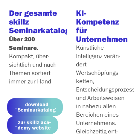
Der gesamte
KI-
skillz
Kompetenz
Seminarkatalog:
für
Unternehmen
Über 200
Seminare.
Künstliche
Intelligenz ver­än­
Kompakt, über­
dert
sicht­lich und nach
Wertschöpfungs­
Themen sor­tiert
ketten,
immer zur Hand
Entscheidungsprozes
und Arbeitsweisen
down­load
in nahe­zu allen
Seminarkatalog
Bereichen eines
zur skillz aca­
Unternehmens.
de­my website
Gleichzeitig ent­