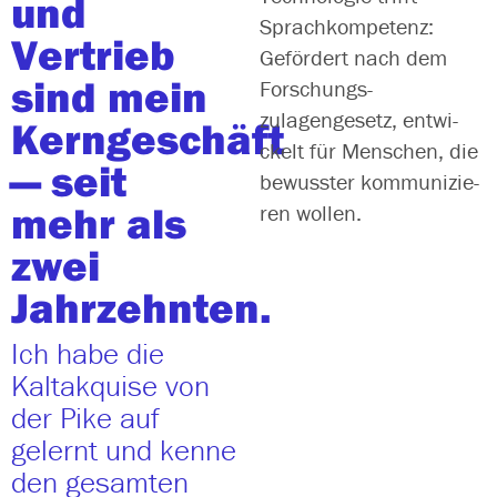
und
bar, mess­bar und ska­lier­bar zu machen – mit Beratung, Training
Sprachkompetenz:
und Mentoring aus einer Hand.
Vertrieb
Gefördert nach dem
sind mein
Forschungs­
kos­ten­lo­ses Erstgespräch buchen
zulagengesetz, ent­wi­
Kerngeschäft
ckelt für Menschen, die
— seit
bewuss­ter kom­mu­ni­zie­
mehr als
ren wollen.
zwei
Jahrzehnten.
Ich habe die
Kaltakquise von
der Pike auf
gelernt und kenne
den gesamten