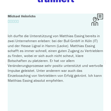
Michael Heinrichs
Oliv








Ich durf­te die Unterstützung von Matthias Essing bereits in
Die 
zwei Unternehmen erle­ben: bei der Bull GmbH in Köln (IT)
Er h
und der Hesse Lignal in Hamm (Lacke). Matthias Essing
Bere
schafft es immer schnell, einen guten Zugang zu Vertrieblern
Vert
zu fin­den, wobei er sich auch nicht scheut, kla­re
Modu
Botschaften zu plat­zie­ren. Er hat vor allem
und 
Veränderungsprozesse sehr posi­tiv unter­stützt und wert­vol­le
alle
Impulse geleis­tet. Unter ande­rem war auch das
Einzelcoaching von Vertrieblern von Erfolg gekrönt. Ich kann
Matthias Essing abso­lut empfehlen.