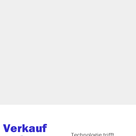
Ihr Vertrieb hat mehr Potenzial –
als er gera­de zeigt.
Verkauf
Matthias Essing hilft KMU und Mittelständlern dabei, Vertrieb plan­
Technologie trifft