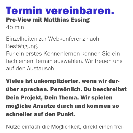
Termin vereinbaren.
Pre-View mit Matthias Essing
45 min
Einzelheiten zur Webkonferenz nach
Bestätigung.
Für ein ers­tes Kennenlernen kön­nen Sie ein­
fach einen Termin aus­wäh­len. Wir freu­en uns
auf den Austausch.
Vieles ist unkom­pli­zier­ter, wenn wir dar­
über spre­chen. Persönlich. Du beschreibst
Dein Projekt, Dein Thema. Wir spie­len
mög­li­che Ansätze durch und kom­men so
schnel­ler auf den Punkt.
Nutze ein­fach die Möglichkeit, direkt einen frei­