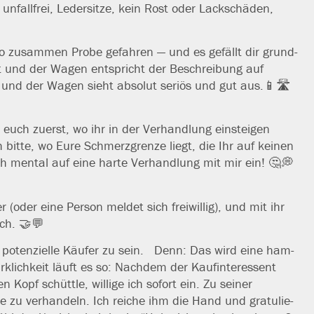
unfall­frei, Ledersitze, kein Rost oder Lackschäden,
to zusam­men Probe gefah­ren — und es gefällt dir grund­
tellt und der Wagen ent­spricht der Beschreibung auf
und der Wagen sieht abso­lut seri­ös und gut aus.📱🛣️
euch zuerst, wo ihr in der Verhandlung ein­stei­gen
 bit­te, wo Eure Schmerzgrenze liegt, die Ihr auf kei­nen
 Euch men­tal auf eine har­te Verhandlung mit mir ein! 🤔💭
(oder eine Person mel­det sich frei­wil­lig), und mit ihr
rch. 🤝💬
 poten­zi­el­le Käufer zu sein.
Denn: Das wird eine ham­
irklichkeit läuft es so: Nachdem der Kaufinteressent
opf schütt­le, wil­li­ge ich sofort ein. Zu sei­ner
 ver­han­deln. Ich rei­che ihm die Hand und gra­tu­lie­