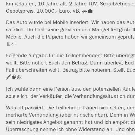
km gelau­fen, 10 Jahre alt, 2 Jahre TÜV, Schaltgetriebe, 
Gebotspreis: 10.000,- Euro; VB. 🚗💼
Das Auto wur­de bei Mobile inse­riert. Wir haben das Au
sätz­lich. Du hast kei­ne gra­vie­ren­den Mängel fest­ge­s
Mobile. Auch die Papiere haben wir gemein­sam geprüft 
📄✅
Folgende Aufgabe für die Teilnehmenden: Bitte über­legt 
wollt. Bitte notiert Euch den Betrag. Dann über­legt Euch
Fall über­schrei­ten wollt. Betrag bit­te notie­ren. Stellt
🖊️🧠💪
Ich wäh­le dann eine Person aus, den poten­zi­el­len Käufer 
spie­le ich, der Verkäufer, die Verhandlungssituation du
Was oft pas­siert: Die Teilnehmer trau­en sich sel­ten, der
mer­har­te Verhandlung (aber nur schein­bar). Denn in W
sein nied­rigs­tes Angebot genannt hat und ich empört den K
Überraschung neh­me ich ohne Widerstand an. Und ohne zu