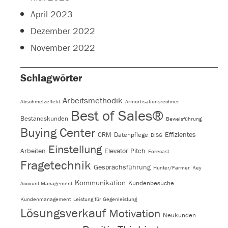
April 2023
Dezember 2022
November 2022
Schlagwörter
Arbeitsmethodik
Abschmelzeffekt
Armortisationsrechner
Best of Sales®
Bestandskunden
Beweisführung
Buying Center
Effizientes
CRM
Datenpflege
DISG
Einstellung
Arbeiten
Elevator Pitch
Forecast
Fragetechnik
Gesprächsführung
Hunter/Farmer
Key
Kommunikation
Kundenbesuche
Account Management
Kundenmanagement
Leistung für Gegenleistung
Lösungsverkauf
Motivation
Neukunden