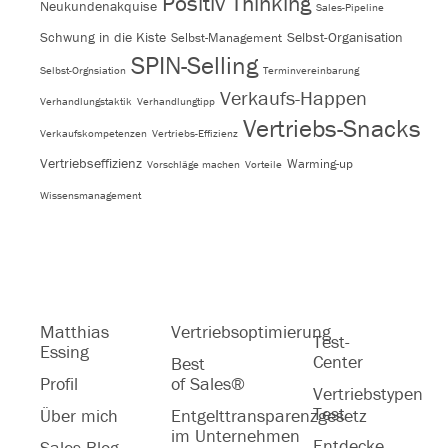
Positiv Thinking
Neukundenakquise
Sales-Pipeline
Schwung in die Kiste
Selbst-Organisation
Selbst-Management
SPIN-Selling
Selbst-Orgnsiation
Terminvereinbarung
Verkaufs-Happen
Verhandlungstaktik
Verhandlungtipp
Vertriebs-Snacks
Verkaufskompetenzen
Vertriebs-Effizienz
Vertriebseffizienz
Warming-up
Vorschläge machen
Vorteile
Wissensmanagement
Matthias
Vertriebsoptimierung
Test-
Essing
Center
Best
Profil
of Sales®
Vertriebstypen
Test
Über mich
Entgelttransparenzgesetz
im Unternehmen
Entdecke
Sales Blog