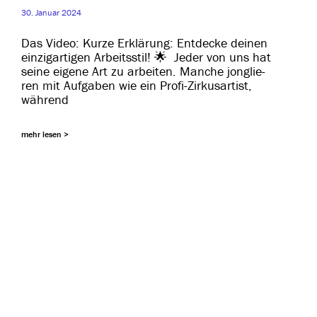
30. Januar 2024
Das Video: Kurze Erklärung: Entdecke dei­nen
ein­zig­ar­ti­gen Arbeitsstil! 🌟 Jeder von uns hat
sei­ne eige­ne Art zu arbei­ten. Manche jon­glie­
ren mit Aufgaben wie ein Profi-Zirkusartist,
während
mehr lesen >