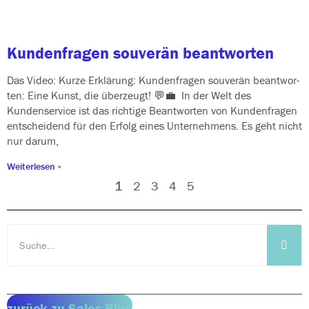
Kundenfragen souverän beantworten
Das Video: Kurze Erklärung: Kundenfragen sou­ve­rän beant­wor­
ten: Eine Kunst, die über­zeugt! 💬💼 In der Welt des
Kundenservice ist das rich­ti­ge Beantworten von Kundenfragen
ent­schei­dend für den Erfolg eines Unternehmens. Es geht nicht
nur darum,
Weiterlesen »
1
2
3
4
5
zurück zu Sales Blog