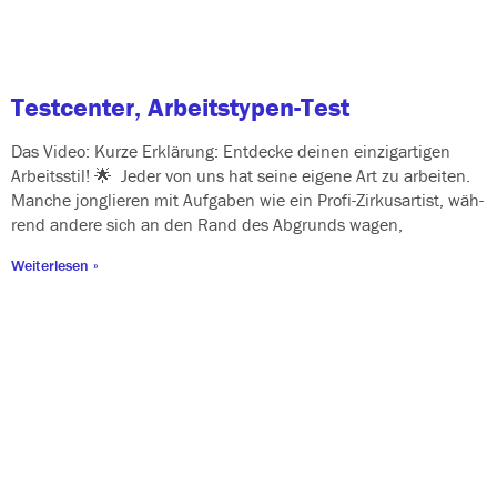
Testcenter, Arbeitstypen-Test
Das Video: Kurze Erklärung: Entdecke dei­nen ein­zig­ar­ti­gen
Arbeitsstil! 🌟 Jeder von uns hat sei­ne eige­ne Art zu arbei­ten.
Manche jon­glie­ren mit Aufgaben wie ein Profi-Zirkusartist, wäh­
rend ande­re sich an den Rand des Abgrunds wagen,
Weiterlesen »