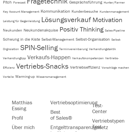
Fragetechnik
Pitch
Gesprächsführung
Forecast
Hunter/Farmer
Kommunikation
Kundenbesuche
Key Account Management
Kundenmanagement
Lösungsverkauf
Motivation
Leistung für Gegenleistung
Positiv Thinking
Neukundenakquise
Neukunden
Sales-Pipeline
Schwung in die Kiste
Selbst-Organisation
Selbst-Management
Selbst-
SPIN-Selling
Orgnsiation
Terminvereinbarung
Verhandlungstaktik
Verkaufs-Happen
Verhandlungtipp
Verkaufskompetenzen
Vertriebs-
Vertriebs-Snacks
Vertriebseffizienz
Effizienz
Vorschläge machen
Warming-up
Vorteile
Wissensmanagement
Matthias
Vertriebsoptimierung
Test-
Essing
Center
Best
Profil
of Sales®
Vertriebstypen
Test
Über mich
Entgelttransparenzgesetz