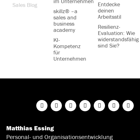
im Unternehmen
Entdecke
Sales Blog
deinen
skillz® –a
Arbeitsstil
sales and
business
Resilienz-
academy
Evaluation: Wie
widerstandsfähig
KI-
sind Sie?
Kompetenz
für
Unternehmen
Matthias Essing
Personal- und Organisationsentwicklung