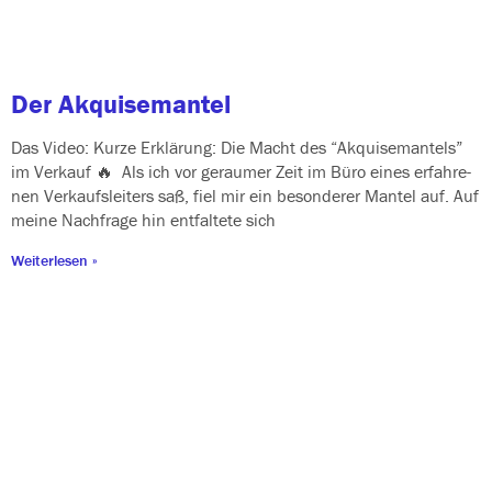
Der Akquisemantel
Das Video: Kurze Erklärung: Die Macht des “Akquisemantels”
im Verkauf 🔥 Als ich vor gerau­mer Zeit im Büro eines erfah­re­
nen Verkaufsleiters saß, fiel mir ein beson­de­rer Mantel auf. Auf
mei­ne Nachfrage hin ent­fal­te­te sich
Weiterlesen »