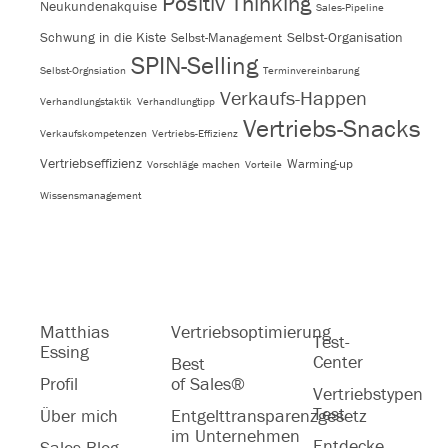
Positiv Thinking
Neukundenakquise
Sales-Pipeline
Schwung in die Kiste
Selbst-Organisation
Selbst-Management
SPIN-Selling
Selbst-Orgnsiation
Terminvereinbarung
Verkaufs-Happen
Verhandlungstaktik
Verhandlungtipp
Vertriebs-Snacks
Verkaufskompetenzen
Vertriebs-Effizienz
Vertriebseffizienz
Warming-up
Vorschläge machen
Vorteile
Wissensmanagement
Matthias
Vertriebsoptimierung
Test-
Essing
Center
Best
Profil
of Sales®
Vertriebstypen
Test
Über mich
Entgelttransparenzgesetz
im Unternehmen
Entdecke
Sales Blog