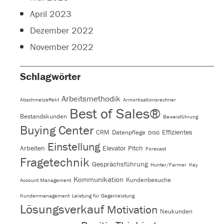
April 2023
Dezember 2022
November 2022
Schlagwörter
Arbeitsmethodik
Abschmelzeffekt
Armortisationsrechner
Best of Sales®
Bestandskunden
Beweisführung
Buying Center
Effizientes
CRM
Datenpflege
DISG
Einstellung
Arbeiten
Elevator Pitch
Forecast
Fragetechnik
Gesprächsführung
Hunter/Farmer
Key
Kommunikation
Kundenbesuche
Account Management
Kundenmanagement
Leistung für Gegenleistung
Lösungsverkauf
Motivation
Neukunden