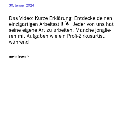
30. Januar 2024
Das Video: Kurze Erklärung: Entdecke dei­nen
ein­zig­ar­ti­gen Arbeitsstil! 🌟 Jeder von uns hat
sei­ne eige­ne Art zu arbei­ten. Manche jon­glie­
ren mit Aufgaben wie ein Profi-Zirkusartist,
während
mehr lesen >