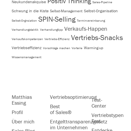
Positiv Thinking
Neukundenakquise
Sales-Pipeline
Schwung in die Kiste
Selbst-Organisation
Selbst-Management
SPIN-Selling
Selbst-Orgnsiation
Terminvereinbarung
Verkaufs-Happen
Verhandlungstaktik
Verhandlungtipp
Vertriebs-Snacks
Verkaufskompetenzen
Vertriebs-Effizienz
Vertriebseffizienz
Warming-up
Vorschläge machen
Vorteile
Wissensmanagement
Matthias
Vertriebsoptimierung
Test-
Essing
Center
Best
Profil
of Sales®
Vertriebstypen
Test
Über mich
Entgelttransparenzgesetz
im Unternehmen
Entdecke
Sales Blog