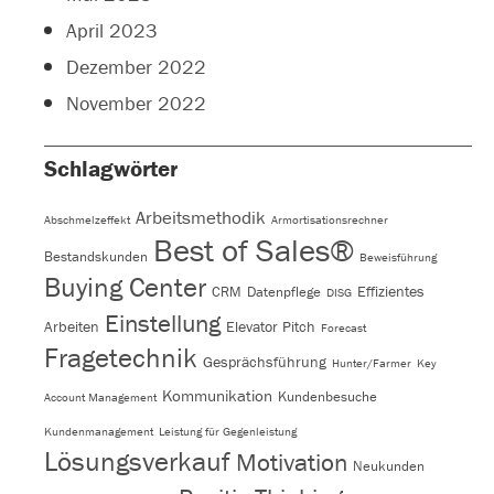
April 2023
Dezember 2022
November 2022
Schlagwörter
Arbeitsmethodik
Abschmelzeffekt
Armortisationsrechner
Best of Sales®
Bestandskunden
Beweisführung
Buying Center
Effizientes
CRM
Datenpflege
DISG
Einstellung
Arbeiten
Elevator Pitch
Forecast
Fragetechnik
Gesprächsführung
Hunter/Farmer
Key
Kommunikation
Kundenbesuche
Account Management
Kundenmanagement
Leistung für Gegenleistung
Lösungsverkauf
Motivation
Neukunden