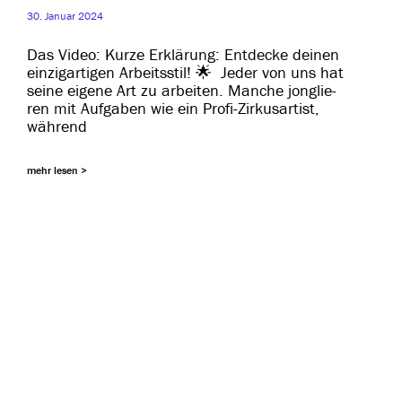
30. Januar 2024
Das Video: Kurze Erklärung: Entdecke dei­nen
ein­zig­ar­ti­gen Arbeitsstil! 🌟 Jeder von uns hat
sei­ne eige­ne Art zu arbei­ten. Manche jon­glie­
ren mit Aufgaben wie ein Profi-Zirkusartist,
während
mehr lesen >