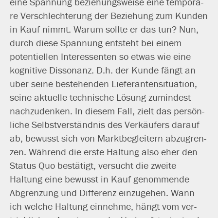
eine Spannung bezie­hungs­wei­se eine tem­po­rä­
re Verschlechterung der Beziehung zum Kunden
in Kauf nimmt. Warum soll­te er das tun? Nun,
durch die­se Spannung ent­steht bei einem
poten­ti­el­len Interessenten so etwas wie eine
kogni­ti­ve Dissonanz. D.h. der Kunde fängt an
über sei­ne bestehen­den Lieferantensituation,
sei­ne aktu­el­le tech­ni­sche Lösung zumin­dest
nach­zu­den­ken. In die­sem Fall, zielt das per­sön­
li­che Selbstverständnis des Verkäufers dar­auf
ab, bewusst sich von Marktbegleitern abzu­gren­
zen. Während die ers­te Haltung also eher den
Status Quo bestä­tigt, ver­sucht die zwei­te
Haltung eine bewusst in Kauf genom­men­de
Abgrenzung und Differenz ein­zu­ge­hen. Wann
ich wel­che Haltung ein­neh­me, hängt vom ver­