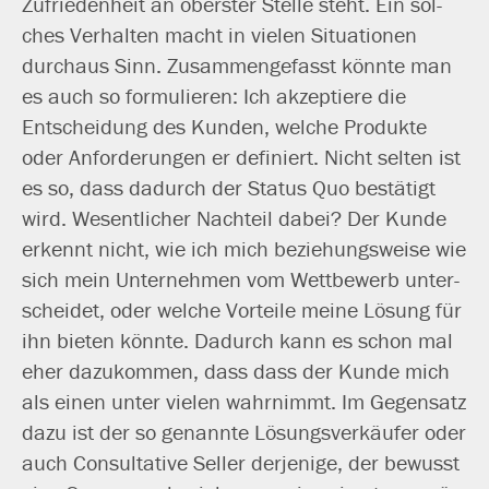
Zufriedenheit an obers­ter Stelle steht. Ein sol­
ches Verhalten macht in vie­len Situationen
durch­aus Sinn. Zusammengefasst könn­te man
es auch so for­mu­lie­ren: Ich akzep­tie­re die
Entscheidung des Kunden, wel­che Produkte
oder Anforderungen er defi­niert. Nicht sel­ten ist
es so, dass dadurch der Status Quo bestä­tigt
wird. Wesentlicher Nachteil dabei? Der Kunde
erkennt nicht, wie ich mich bezie­hungs­wei­se wie
sich mein Unternehmen vom Wettbewerb unter­
schei­det, oder wel­che Vorteile mei­ne Lösung für
ihn bie­ten könn­te. Dadurch kann es schon mal
eher dazu­kom­men, dass dass der Kunde mich
als einen unter vie­len wahr­nimmt. Im Gegensatz
dazu ist der so genann­te Lösungsverkäufer oder
auch Consultative Seller der­je­ni­ge, der bewusst