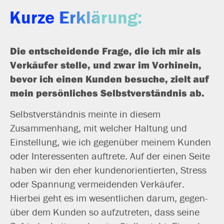
Kurze Erklärung:
Die ent­schei­den­de Frage, die ich mir als
Verkäufer stel­le, und zwar im Vorhinein,
bevor ich einen Kunden besu­che, zielt auf
mein per­sön­li­ches Selbstverständnis ab.
Selbstverständnis mein­te in die­sem
Zusammenhang, mit wel­cher Haltung und
Einstellung, wie ich gegen­über mei­nem Kunden
oder Interessenten auf­tre­te. Auf der einen Seite
haben wir den eher kun­den­ori­en­tier­ten, Stress
oder Spannung ver­mei­den­den Verkäufer.
Hierbei geht es im wesent­li­chen dar­um, gegen­
über dem Kunden so auf­zu­tre­ten, dass sei­ne