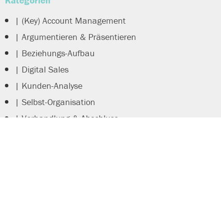
| (Key) Account Management
| Argumentieren & Präsentieren
| Beziehungs-Aufbau
| Digital Sales
| Kunden-Analyse
| Selbst-Organisation
| Verhandlung & Abschluss
| Verkaufs-Persönlichkeit
|| Referenzen/Projekte
Führung und Steuerung
Matthias Essing
Online-Trainings
Testcenter