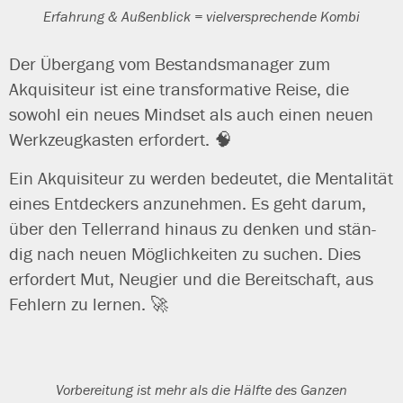
Erfahrung & Außenblick = viel­ver­spre­chen­de Kombi
Der Übergang vom Bestandsmanager zum
Akquisiteur ist eine trans­for­ma­ti­ve Reise, die
sowohl ein neu­es Mindset als auch einen neu­en
Werkzeugkasten erfordert. 🧠
Ein Akquisiteur zu wer­den bedeu­tet, die Mentalität
eines Entdeckers anzu­neh­men. Es geht dar­um,
über den Tellerrand hin­aus zu den­ken und stän­
dig nach neu­en Möglichkeiten zu suchen. Dies
erfor­dert Mut, Neugier und die Bereitschaft, aus
Fehlern zu lernen. 🚀
Vorbereitung ist mehr als die Hälfte des Ganzen