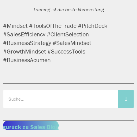
Training ist die bes­te Vorbereitung
#Mindset #ToolsOfTheTrade #PitchDeck
#SalesEfficiency #ClientSelection
#BusinessStrategy #SalesMindset
#GrowthMindset #SuccessTools
#BusinessAcumen
zurück zu Sales Blog