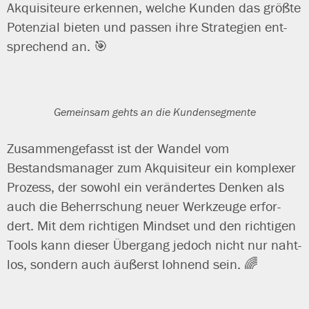
Akquisiteure erken­nen, wel­che Kunden das größ­te
Potenzial bie­ten und pas­sen ihre Strategien ent­
spre­chend an. 🎯
Gemeinsam gehts an die Kundensegmente
Zusammengefasst ist der Wandel vom
Bestandsmanager zum Akquisiteur ein kom­ple­xer
Prozess, der sowohl ein ver­än­der­tes Denken als
auch die Beherrschung neu­er Werkzeuge erfor­
dert. Mit dem rich­ti­gen Mindset und den rich­ti­gen
Tools kann die­ser Übergang jedoch nicht nur naht­
los, son­dern auch äußerst loh­nend sein. 🌈