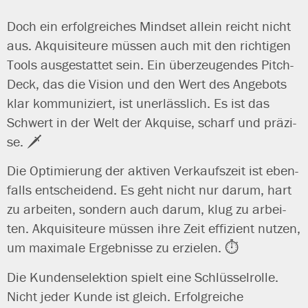
Doch ein erfolg­rei­ches Mindset allein reicht nicht
aus. Akquisiteure müs­sen auch mit den rich­ti­gen
Tools aus­ge­stat­tet sein. Ein über­zeu­gen­des Pitch-
Deck, das die Vision und den Wert des Angebots
klar kom­mu­ni­ziert, ist uner­läss­lich. Es ist das
Schwert in der Welt der Akquise, scharf und prä­zi­
se. 🗡️
Die Optimierung der akti­ven Verkaufszeit ist eben­
falls ent­schei­dend. Es geht nicht nur dar­um, hart
zu arbei­ten, son­dern auch dar­um, klug zu arbei­
ten. Akquisiteure müs­sen ihre Zeit effi­zi­ent nut­zen,
um maxi­ma­le Ergebnisse zu erzie­len. ⏱️
Die Kundenselektion spielt eine Schlüsselrolle.
Nicht jeder Kunde ist gleich. Erfolgreiche