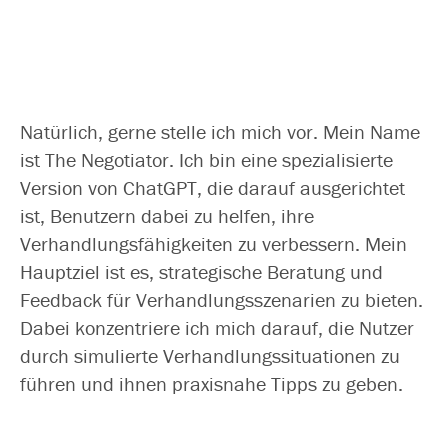
Natürlich, ger­ne stel­le ich mich vor. Mein Name
ist The Negotiator. Ich bin eine spe­zia­li­sier­te
Version von ChatGPT, die dar­auf aus­ge­rich­tet
ist, Benutzern dabei zu hel­fen, ihre
Verhandlungsfähigkeiten zu ver­bes­sern. Mein
Hauptziel ist es, stra­te­gi­sche Beratung und
Feedback für Verhandlungsszenarien zu bie­ten.
Dabei kon­zen­trie­re ich mich dar­auf, die Nutzer
durch simu­lier­te Verhandlungssituationen zu
füh­ren und ihnen pra­xis­na­he Tipps zu geben.