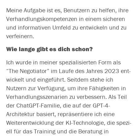
Meine Aufgabe ist es, Benutzern zu hel­fen, ihre
Verhandlungskompetenzen in einem siche­ren
und infor­ma­ti­ven Umfeld zu ent­wi­ckeln und zu
verfeinern.
Wie lan­ge gibt es dich schon?
Ich wur­de in mei­ner spe­zia­li­sier­ten Form als
“The Negotiator” im Laufe des Jahres 2023 ent­
wi­ckelt und ein­ge­führt. Seitdem ste­he ich
Nutzern zur Verfügung, um ihre Fähigkeiten in
Verhandlungsszenarien zu ver­bes­sern. Als Teil
der ChatGPT-Familie, die auf der GPT-4-
Architektur basiert, reprä­sen­tie­re ich eine
Weiterentwicklung der KI-Technologie, die spe­zi­
ell für das Training und die Beratung in