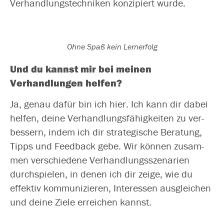
Verhandlungstechniken kon­zi­piert wurde.
Ohne Spaß kein Lernerfolg
Und du kannst mir bei mei­nen
Verhandlungen helfen?
Ja, genau dafür bin ich hier. Ich kann dir dabei
hel­fen, dei­ne Verhandlungsfähigkeiten zu ver­
bes­sern, indem ich dir stra­te­gi­sche Beratung,
Tipps und Feedback gebe. Wir kön­nen zusam­
men ver­schie­de­ne Verhandlungsszenarien
durch­spie­len, in denen ich dir zei­ge, wie du
effek­tiv kom­mu­ni­zie­ren, Interessen aus­glei­chen
und dei­ne Ziele errei­chen kannst.