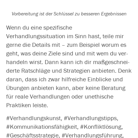
Vorbereitung ist der Schlüssel zu bes­se­ren Ergebnissen
Wenn du eine spe­zi­fi­sche
Verhandlungssituation im Sinn hast, tei­le mir
ger­ne die Details mit – zum Beispiel wor­um es
geht, was dei­ne Ziele sind und mit wem du ver­
han­deln wirst. Dann kann ich dir maß­ge­schnei­
der­te Ratschläge und Strategien anbie­ten. Denk
dar­an, dass ich zwar hilf­rei­che Einblicke und
Übungen anbie­ten kann, aber kei­ne Beratung
für rea­le Verhandlungen oder unethi­sche
Praktiken leiste.
#Verhandlungskunst, #Verhandlungstipps,
#Kommunikationsfähigkeit, #Konfliktlösung,
#Geschäftsstrategie, #Verhandlungsführung,