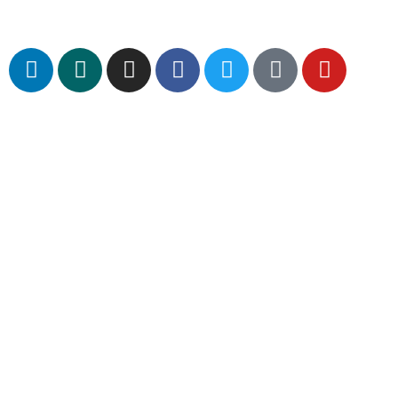
Matthias Essing
Personal- und Organisationsentwicklung
für Vertrieb und Führung
Finkenstraße 11
48341 Altenberge
M
+49 178 49 320 71
T
+49 2505 938 80 73