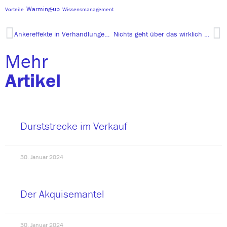
Warming-up
Vorteile
Wissensmanagement
Ankereffekte in Verhandlungen: Ein objektiver Blick auf eine subtile Dynamik
Nichts geht über das wirklich echte Leben oder warum Sparring ein gutes Format ist!
Mehr
Artikel
Durststrecke im Verkauf
30. Januar 2024
Der Akquisemantel
30. Januar 2024