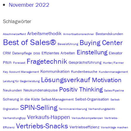
November 2022
Schlagwörter
Arbeitsmethodik
Bestandskunden
Abschmelzeffekt
Armortisationsrechner
Best of Sales®
Buying Center
Beweisführung
Einstellung
Effizientes Arbeiten
Elevator
CRM
Datenpflege
DISG
Fragetechnik
Pitch
Gesprächsführung
Forecast
Hunter/Farmer
Kommunikation
Kundenbesuche
Key Account Management
Kundenmanagement
Lösungsverkauf
Motivation
Leistung für Gegenleistung
Positiv Thinking
Neukundenakquise
Neukunden
Sales-Pipeline
Schwung in die Kiste
Selbst-Organisation
Selbst-Management
Selbst-
SPIN-Selling
Orgnsiation
Terminvereinbarung
Verhandlungstaktik
Verkaufs-Happen
Verhandlungtipp
Verkaufskompetenzen
Vertriebs-
Vertriebs-Snacks
Vertriebseffizienz
Effizienz
Vorschläge machen