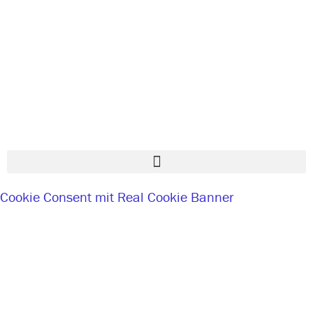
www.matthias-essing.de
me@matthias-essing.de
© copyright 2023 | alle Rechte vorbehalten |
Impressum
|
Datenschutz
|
Cookie Consent mit Real Cookie Banner