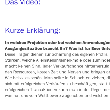
Das Video:
Kurze Erklärung:
In wel­chen Projekten oder bei wel­chen Anwendungen 
Ausgangssituation braucht Ihr? Was ist für Euer Unt
Diese Fragen die­nen zur Schärfung des eige­nen Profils. E
Stärken, wel­che Alleinstellungsmerkmale oder zumin­des
macht kei­nen Sinn, jeder Verkaufschance hin­ter­her­zu­la
den Ressourcen, kos­ten Zeit und Nerven und brin­gen 
Wie heisst es schön: Man soll­te in Schlachten zie­hen, d
sich mit erfolg­rei­chen Verkäufen zu beschäf­ti­gen, sta
erfolg­rei­chen Transaktionen kann man in der Regel mehr
was hat uns vom Wettbewerb abge­ho­ben und wel­chen 