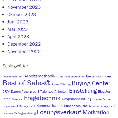
November 2023
Oktober 2023
Juni 2023
Mai 2023
April 2023
Dezember 2022
November 2022
Schlagwörter
Arbeitsmethodik
Bestandskunden
Abschmelzeffekt
Armortisationsrechner
Best of Sales®
Buying Center
Beweisführung
Einstellung
Effizientes Arbeiten
Elevator
CRM
Datenpflege
DISG
Fragetechnik
Pitch
Gesprächsführung
Forecast
Hunter/Farmer
Kommunikation
Kundenbesuche
Key Account Management
Kundenmanagement
Lösungsverkauf
Motivation
Leistung für Gegenleistung