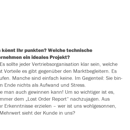
könnt Ihr punk­ten? Welche tech­ni­sche
ernehmen ein idea­les Projekt?
s soll­te jeder Vertriebsorganisation klar sein, wel­che
t Vorteile es gibt gegen­über den Marktbegleitern. Es
u­fen. Manche sind ein­fach kei­ne. Im Gegenteil: Sie bin­
am Ende nichts als Aufwand und Stress.
ie man auch gewin­nen kann! Um so wich­ti­ger ist es,
tt immer dem „Lost Order Report“ nach­zu­ja­gen. Aus
 Erkenntnisse erzie­len – wer ist uns wohl­ge­son­nen,
Mehrwert sieht der Kunde in uns?