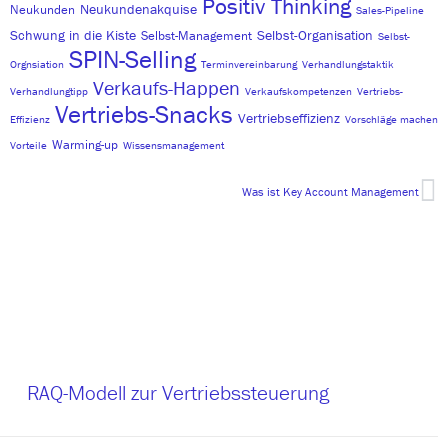
Positiv Thinking
Neukundenakquise
Neukunden
Sales-Pipeline
Schwung in die Kiste
Selbst-Organisation
Selbst-Management
Selbst-
SPIN-Selling
Orgnsiation
Terminvereinbarung
Verhandlungstaktik
Verkaufs-Happen
Verhandlungtipp
Verkaufskompetenzen
Vertriebs-
Vertriebs-Snacks
Vertriebseffizienz
Effizienz
Vorschläge machen
Warming-up
Vorteile
Wissensmanagement
Was ist Key Account Management
RAQ-Modell zur Vertriebssteuerung