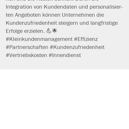
Integration von Kundendaten und per­so­na­li­sier­
ten Angeboten kön­nen Unternehmen die
Kundenzufriedenheit stei­gern und lang­fris­ti­ge
Erfolge erzie­len. 💪🌟
#Kleinkundenmanagement #Effizienz
#Partnerschaften #Kundenzufriedenheit
#Vertriebskosten #Innendienst
zurück zu Sales Blog