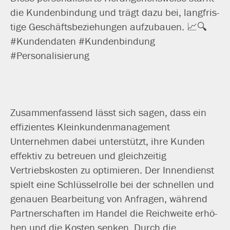
die Kundenbindung und trägt dazu bei, lang­fris­
ti­ge Geschäftsbeziehungen auf­zu­bau­en. 📈🔍
#Kundendaten #Kundenbindung
#Personalisierung
Zusammenfassend lässt sich sagen, dass ein
effi­zi­en­tes Kleinkundenmanagement
Unternehmen dabei unter­stützt, ihre Kunden
effek­tiv zu betreu­en und gleich­zei­tig
Vertriebskosten zu opti­mie­ren. Der Innendienst
spielt eine Schlüsselrolle bei der schnel­len und
genau­en Bearbeitung von Anfragen, wäh­rend
Partnerschaften im Handel die Reichweite erhö­
hen und die Kosten sen­ken. Durch die