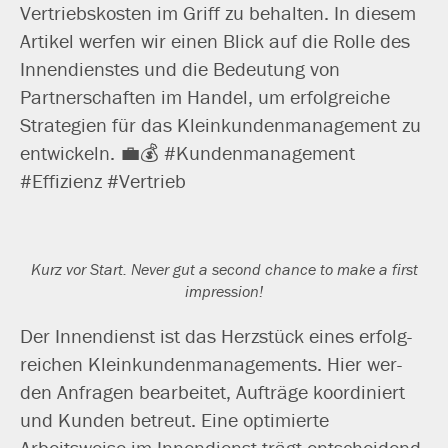
Vertriebskosten im Griff zu behal­ten. In die­sem
Artikel wer­fen wir einen Blick auf die Rolle des
Innendienstes und die Bedeutung von
Partnerschaften im Handel, um erfolg­rei­che
Strategien für das Kleinkundenmanagement zu
ent­wi­ckeln. 💼💰 #Kundenmanagement
#Effizienz #Vertrieb
Kurz vor Start. Never gut a second chan­ce to make a first
impression!
Der Innendienst ist das Herzstück eines erfolg­
rei­chen Kleinkundenmanagements. Hier wer­
den Anfragen bear­bei­tet, Aufträge koor­di­niert
und Kunden betreut. Eine opti­mier­te
Arbeitsweise im Innendienst trägt ent­schei­dend