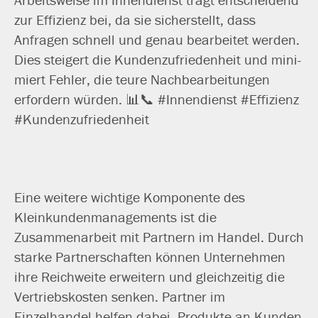
zur Effizienz bei, da sie sicher­stellt, dass
Anfragen schnell und genau bear­bei­tet wer­den.
Dies stei­gert die Kundenzufriedenheit und mini­
miert Fehler, die teu­re Nachbearbeitungen
erfor­dern wür­den. 📊📞 #Innendienst #Effizienz
#Kundenzufriedenheit
Eine wei­te­re wich­ti­ge Komponente des
Kleinkundenmanagements ist die
Zusammenarbeit mit Partnern im Handel. Durch
star­ke Partnerschaften kön­nen Unternehmen
ihre Reichweite erwei­tern und gleich­zei­tig die
Vertriebskosten sen­ken. Partner im
Einzelhandel hel­fen dabei, Produkte an Kunden