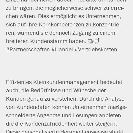
zu brin­gen, die mög­li­cher­wei­se schwer zu errei­
chen wären. Dies ermög­licht es Unternehmen,
sich auf ihre Kernkompetenzen zu kon­zen­trie­
ren, wäh­rend sie den­noch Zugang zu einem
brei­te­ren Kundenstamm haben. 🤝🛒
#Partnerschaften #Handel #Vertriebskosten
Effizientes Kleinkundenmanagement bedeu­tet
auch, die Bedürfnisse und Wünsche der
Kunden genau zu ver­ste­hen. Durch die Analyse
von Kundendaten kön­nen Unternehmen maß­ge­
schnei­der­te Angebote und Lösungen anbie­ten,
die die Kundenzufriedenheit wei­ter stei­gern.
Diese per­so­na­li­sier­te Herangehensweise stärkt