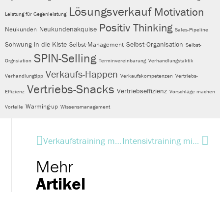
Lösungsverkauf
Motivation
Leistung für Gegenleistung
Positiv Thinking
Neukundenakquise
Neukunden
Sales-Pipeline
Schwung in die Kiste
Selbst-Organisation
Selbst-Management
Selbst-
SPIN-Selling
Orgnsiation
Terminvereinbarung
Verhandlungstaktik
Verkaufs-Happen
Verhandlungtipp
Verkaufskompetenzen
Vertriebs-
Vertriebs-Snacks
Vertriebseffizienz
Effizienz
Vorschläge machen
Warming-up
Vorteile
Wissensmanagement
Verkaufstraining mit Schneider Electric
Intensivtraining mit Schmitz Cargobull
Mehr
Artikel