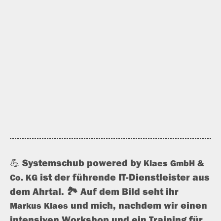
💪
Systemschub powered by
Klaes GmbH &
ist der füh­ren­de IT-Dienstleister aus
Co. KG
dem Ahrtal. 🏞️ Auf dem Bild seht ihr
und mich, nach­dem wir einen
Markus Klaes
inten­si­ven Workshop und ein Training für