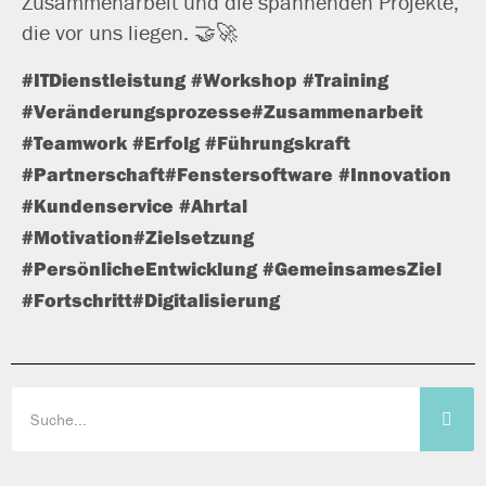
Zusammenarbeit und die span­nen­den Projekte,
die vor uns liegen. 🤝🚀
#ITDienstleistung
#Workshop
#Training
#Veränderungsprozesse
#Zusammenarbeit
#Teamwork
#Erfolg
#Führungskraft
#Partnerschaft
#Fenstersoftware
#Innovation
#Kundenservice
#Ahrtal
#Motivation
#Zielsetzung
#PersönlicheEntwicklung
#GemeinsamesZiel
#Fortschritt
#Digitalisierung