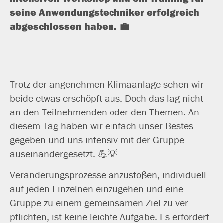
sei­ne Anwendungstechniker erfolg­reich
abge­schlos­sen haben. 💼
Trotz der ange­neh­men Klimaanlage sehen wir
bei­de etwas erschöpft aus. Doch das lag nicht
an den Teilnehmenden oder den Themen. An
die­sem Tag haben wir ein­fach unser Bestes
gege­ben und uns inten­siv mit der Gruppe
auseinandergesetzt. 💪💡
Veränderungsprozesse anzu­sto­ßen, indi­vi­du­ell
auf jeden Einzelnen ein­zu­ge­hen und eine
Gruppe zu einem gemein­sa­men Ziel zu ver­
pflich­ten, ist kei­ne leich­te Aufgabe. Es erfor­dert