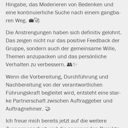
Hingabe, das Moderieren von Bedenken und
eine kon­ti­nu­ier­li­che Suche nach einem gang­ba­
ren Weg. 💼🚀
Die Anstrengungen haben sich defi­ni­tiv gelohnt.
Das zei­gen nicht nur das posi­ti­ve Feedback der
Gruppe, son­dern auch der gemein­sa­me Wille,
Themen anzu­pa­cken und das per­sön­li­che
Verhalten zu verbessern. 👥✨
Wenn die Vorbereitung, Durchführung und
Nachbereitung von der ver­ant­wort­li­chen
Führungskraft beglei­tet wird, ent­steht eine star­
ke Partnerschaft zwi­schen Auftraggeber und
Auftragnehmer. 🤝
Ich freue mich bereits jetzt auf die wei­te­re